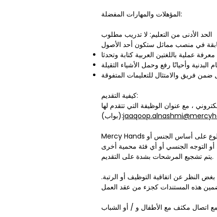
المؤهلات والمهارات المفضلة:
الحد الأدنى من التعليم: لا تدريب مطلوب
معرفة عملية باللغتين العربية كتابة وتحدثا
م البدنية وأحيانًا رفع وحمل الأشياء الثقيلة
 ضمن فريق والامتثال للتعليمات المتفوقة
كيفية التقديم:
تروني ، مع عنوان الوظيفة التي تتقدم لها
jaaqoop.alnashmi@mercyh
(بواب):
Mercy Hands هو صاحب عمل يتسم بتكافؤ الفرص ويعترف بقيمة التنوع في مكان العمل. لا نتخذ أي قرارات تتعلق بالتوظيف أو التطوع على أساس الجنس أو
يتم تشجيع المرشحات بشدة على التقديم.
بغض النظر عن اتفاقية التوظيف أو الرتبة.