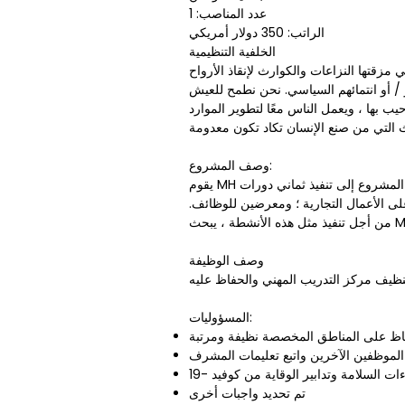
عدد المناصب: 1
الراتب: 350 دولار أمريكي
الخلفية التنظيمية
زقتها النزاعات والكوارث لإنقاذ الأرواح
/ أو انتمائهم السياسي. نحن نطمح للعيش
يب بها ، ويعمل الناس معًا لتطوير الموارد
وصف المشروع:
يقوم MH بتنفيذ مشروع كسب العيش ، بتمويل من برنامج الأمم المتحدة الإنمائي ، في مدينة البصرة. ويهدف الناتج الثاني لهذا المشروع إلى تنفيذ ثماني دورات
على الأعمال التجارية ؛ ومعرضين للوظائف.
وصف الوظيفة
المسؤوليات:
اظ على المناطق المخصصة نظيفة ومرتبة
الموظفين الآخرين واتبع تعليمات المشرف
ات السلامة وتدابير الوقاية من كوفيد -19
تم تحديد واجبات أخرى