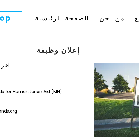
op
ع
من نحن
الصفحة الرئيسية
إعلان وظيفة
آخر موع
اسم المنظمة غير الحكومية: umanitarian Aid (MH
nds.org