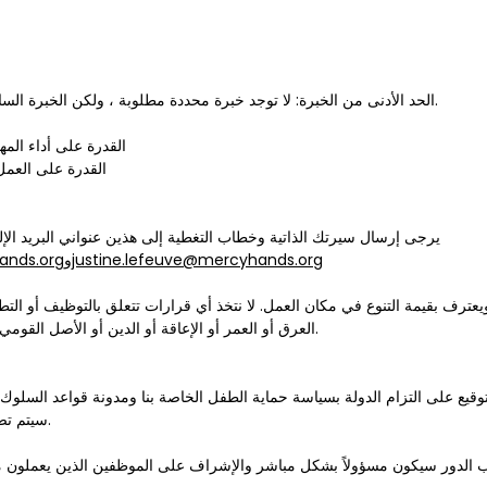
الحد الأدنى من الخبرة: لا توجد خبرة محددة مطلوبة ، ولكن الخبرة السابقة في منصب مماثل ستكون أحد الأصول.
القدرة على أداء المها
القدرة على العمل
يرجى إرسال سيرتك الذاتية وخطاب التغطية إلى هذين عنواني البريد الإلك
justine.lefeuve@mercyhands.org
و
ands.org
العرق أو العمر أو الإعاقة أو الدين أو الأصل القومي أو التوجه الجنسي أو أي فئة محمية أخرى.
توقيع على التزام الدولة بسياسة حماية الطفل الخاصة بنا ومدونة قواعد السلوك 
سيتم تضمين هذه المستندات كجزء من عقد العمل.