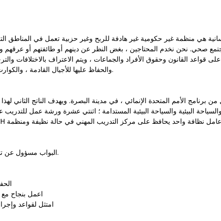
نية هي منظمة غير حكومية غير هادفة للربح وغير حزبية تعمل في المناطق التي م
مع صحي. نحن نخدم المحتاجين ، بغض النظر عن دينهم أو طائفتهم أو عرقهم و 
لى قواعد القانون وحقوق الأفراد والجماعات ، ويتم الاعتراف بالاختلافات والترح
والحفاظ عليها للأجيال القادمة ، والكوارث التي من صنع الإنسان تكاد تكون معدومة.
 والسياحة البيئية والسياحة البيئية المستدامة ؛ اثنتي عشرة ورشة عمل للتدريب 
البواب مسؤول عن تنظيف مركز التدريب المهني والحفاظ عليه.
الحف
اعمل بنجاح مع 
امتثل لقواعد وإجراء