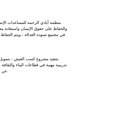
منظمة أيادي الرحمة للمساعدات الإنسا
والحفاظ على حقوق الإنسان واستعادة مجت
في مجتمع تسوده العدالة ، ويتم الحفاظ ع
تدريبية مهنية في قطاعات البناء والثقافة
من أجل تنفيذ مثل هذه الأنشطة ، يبحث MH عن عامل نظافة واحد يحافظ على مركز التدريب المهني في حالة نظيفة ومنظمة.