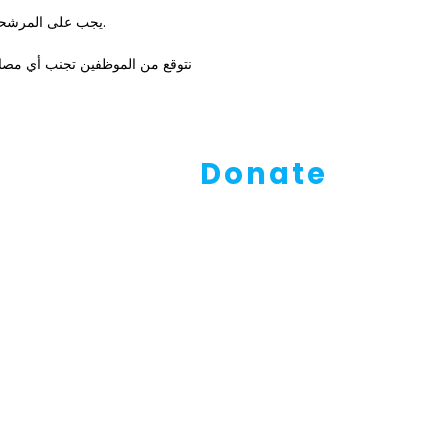
يجب على المرشحين الناجحين إجراء فحص رسمي للسجل الجنائي ، أو إذا لم يكن ذلك ممكنًا ، قم بإكمال إقرار ذاتي بشأن أي إدانات جنائية.
نتوقع من الموظفين تجنب أي مصالح 
Donate