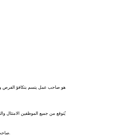
يُتوقع من جميع الموظفين الامتثال وال
صاحب الدور سيكون مسؤولاً بشكل مباشر والإشراف على الموظفين الذين يعملون مع اتصال مكثف مع الأطفال و / أو الشباب.