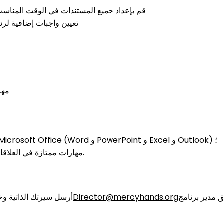
قم بإعداد جميع المستندات في الوقت المناسب 
يجوز للإدارة التنفيذية MH تعيين واجبات إض
مها
مهارات كمبيوتر ممتازة في تطبيقات Microsoft Office (Word و PowerPoint و Excel و Outlook) ؛
مهارات ممتازة في العلاقات الشخصية والتنظيمية وإدارة الوقت.
 مدير برنامج
Director@mercyhands.org
أرسل سيرتك الذاتية وخط