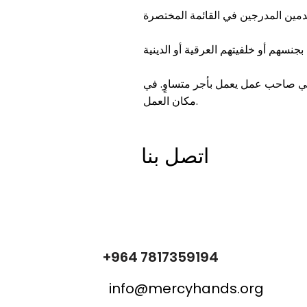
متساوٍ. في Mercy Hands ، يحصل الرجال والنساء على أجر متساوٍ إذا قاموا بعمل متساوٍ في نفس
مكان العمل.
اتصل بنا
+964 7817359194
info@mercyhands.org