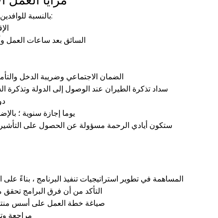
مزايا العمل ا
بالنسبة للوافدين ، ستكون هناك المزايا الإضافية التالية:
الإ
السائق بعد ساعات العمل وأث
ستغطي Mercy Hands الضمان الاجتماعي وضريبة الدخل وا
سداد تذكرة الطيران عند الوصول إلى الدولة وتذكرة السف
00
30 يوما إجازة سنوية ؛ بال
ستكون أيادي الرحمة مسؤولة عن الحصول على التأشيرة 
المساهمة في تطوير استراتيجيات تنفيذ البرنامج ، بناءً على ا
التأكد من أن فرق البرامج تحقق 
صياغة خطة العمل على أسس منتظمة
مراجعة وت