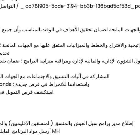
التواصل الفعال والفعا
هات المانحة لضمان تحقيق الأهداف في الوقت المناسب وأن جميع التقا
تنفيذ program وفقًا للاستراتيجية والاقتراح والخطط والميزانيات المتفق عليها مع الجهات المانحة ؛
تحديد
لشؤون الإدارية والمالية لإدارة ومراقبة ميزانية البرامج ؛ ضمان تقديم
المشاركة في آليات التنسيق والاجتماعات مع الجهات الما
إبلاغ الجهات المانحة بقدرة Mercy Hands واستعدادها للانخراط في فرص جديدة ؛
استكشف فرص التمويل في سبل العيش والقطاعات ذات الصلة.
إطلاع مدير برامج سبل العيش والمنسق (المنسقين الإقليميين) والمد
أرسل مواد البرنامج القابلة للنشر إلى قسم العلاقات العامة في MH