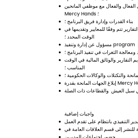
ل مع موظفي المانحين / _ cc781905-5cde-3194-bb3b-136bad5cf58d_partners بالإضافة إلى الإدارة العليا لـ
Mercy Hands ؛
بناء القدرات وإدارة فريق البرنامج ؛
رير تتم وفقًا للمعايير وتقديمها في
الوقت المحدد ؛
 ومعالجة الثغرات في تنفيذ البرنامج ؛
 التقارير والوثائق المالية في الوقت
المناسب ؛
نحة والتكتلات والوكالات الحكومية ؛
واجبات إضافية
ير التنفيذي بانتظام على تقدم العمل
حضور اجتماعات المديرين